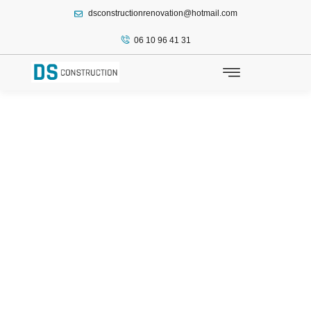
dsconstructionrenovation@hotmail.com
principal
06 10 96 41 31
Entreprise de
construction à
Conflans-Sainte-
Honorine
Travaux de construction, rénovation, maçonnerie et second
œuvre à Conflans-Sainte-Honorine – un savoir-faire local,
fiable et durable.