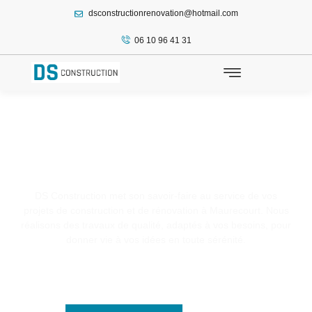
dsconstructionrenovation@hotmail.com
principal
06 10 96 41 31
Escalier / Maurecourt
DS Construction met son savoir-faire au service de vos
projets de construction et de rénovation à Maurecourt. Nous
réalisons des travaux de qualité, adaptés à vos besoins, pour
donner vie à vos idées en toute sérénité.