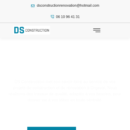
dsconstructionrenovation@hotmail.com
principal
06 10 96 41 31
Couverture / Orgeval
DS Construction met son savoir-faire au service de vos
projets de construction et de rénovation à Orgeval. Nous
réalisons des travaux de qualité, adaptés à vos besoins, pour
donner vie à vos idées en toute sérénité.