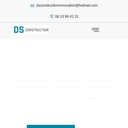
dsconstructionrenovation@hotmail.com
principal
06 10 96 41 31
Escalier / Achères
DS Construction met son savoir-faire au service de vos
projets de construction et de rénovation à Achères. Nous
réalisons des travaux de qualité, adaptés à vos besoins, pour
donner vie à vos idées en toute sérénité.