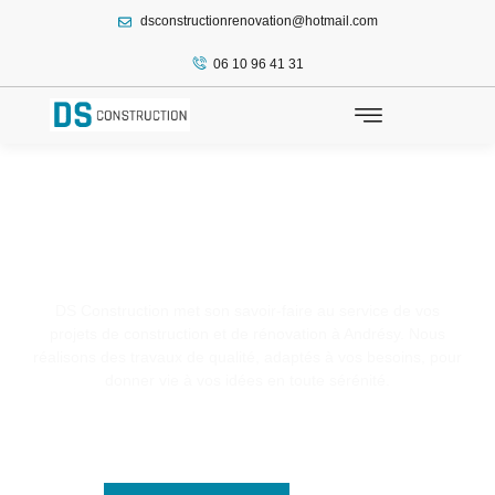
dsconstructionrenovation@hotmail.com
principal
06 10 96 41 31
Isolation / Andrésy
DS Construction met son savoir-faire au service de vos
projets de construction et de rénovation à Andrésy. Nous
réalisons des travaux de qualité, adaptés à vos besoins, pour
donner vie à vos idées en toute sérénité.